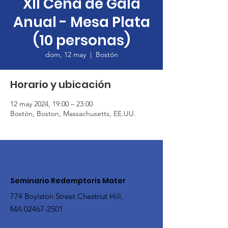
XII Cena de Gala
Anual - Mesa Plata
(10 personas)
dom, 12 may
  |  
Bostón
Horario y ubicación
12 may 2024, 19:00 – 23:00
Bostón, Boston, Massachusetts, EE.UU.
Seminario Redemptoris Mater
774 Boylston Street Chestnut Hill,
MA
02467-2501