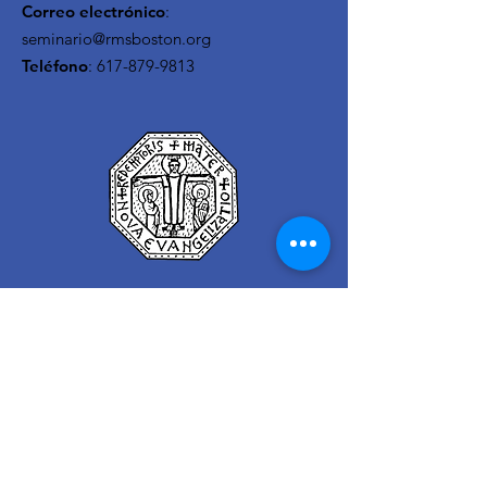
Correo electrónico
:
seminario@rmsboston.org
Teléfono
:
617-879-9813
Para recibir actualizaciones del
Seminario
enter your email here
Sign Up!