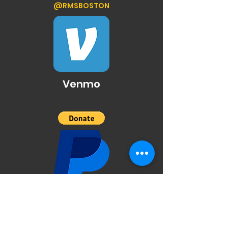
@RMSBOSTON
Venmo
PayPal