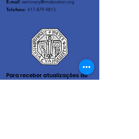
E-mail
:
seminary@rmsboston.org
Telefone
:
617-879-9813
Para receber atualizações do
Seminário
enter your email here
Sign Up!