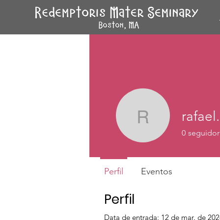
rafae
rafael.rm
0
seguidor
Perfil
Eventos
Perfil
Data de entrada: 12 de mar. de 20