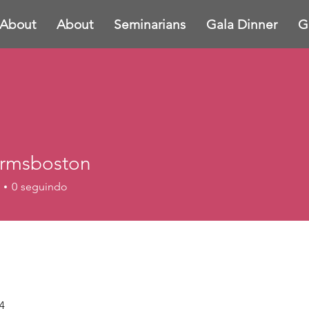
About
About
Seminarians
Gala Dinner
G
l.rmsboston
sboston
0
seguindo
24