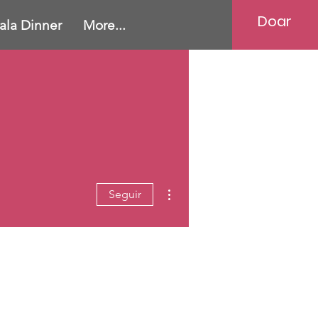
Doar
ala Dinner
More...
Mais ações
Seguir