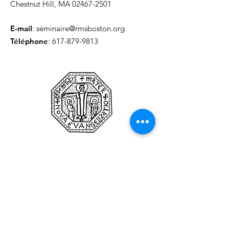
Chestnut Hill, MA
02467-2501
E-mail
: sé
minaire@rmsboston.org
Téléphone
:
617-879-9813
Pour recevoir les mises à jour
du séminaire
enter your email here
Sign Up!