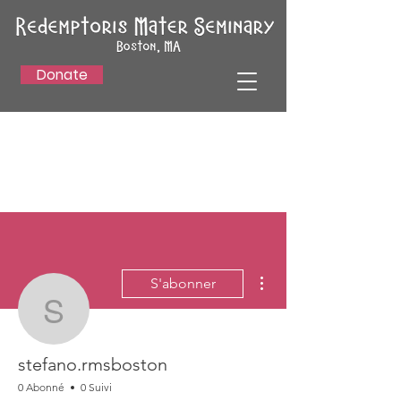
Donate
Plus d'actions
S'abonner
stefano.rmsboston
stefano.rmsboston
0 Abonné
0 Suivi