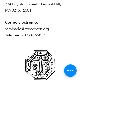
774 Boylston Street Chestnut Hill,
MA
02467-2501
Correo electrónico
:
seminario@rmsboston.org
Teléfono
:
617-879-9813
Para recibir actualizaciones del
Seminario
enter your email here